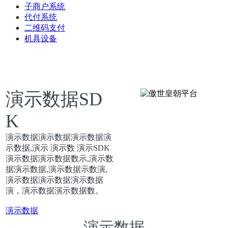
子商户系统
代付系统
二维码支付
机具设备
演示数据SD
K
演示数据演示数据演示数据演
示数据,演示 演示数 演示SDK
演示数据演示数据数示,演示数
据演示数据,演示数据示数演,
演示数据演示数据演示数据
演，演示数据演示数据数。
演示数据
演示数据